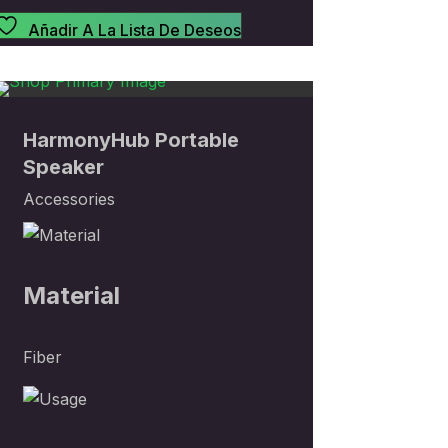
Añadir A La Lista De Deseos
Sold
Sold
Sold
Out
HarmonyHub Portable
Out
Out
Speaker
Accessories
Material
Fiber