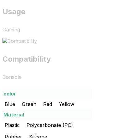
Usage
Gaming
Compatibility
Console
color
Blue
Green
Red
Yellow
Material
Plastic
Polycarbonate (PC)
Rubber
Silicone