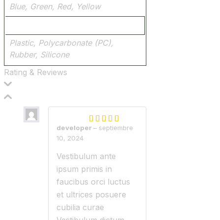
Blue, Green, Red, Yellow
Material
Plastic, Polycarbonate (PC),
Rubber, Silicone
Rating & Reviews
developer
–
septiembre
10, 2024
Vestibulum ante
ipsum primis in
faucibus orci luctus
et ultrices posuere
cubilia curae