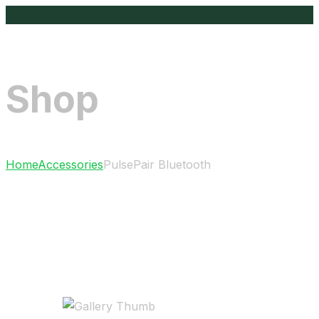
Shop
Home
Accessories
PulsePair Bluetooth