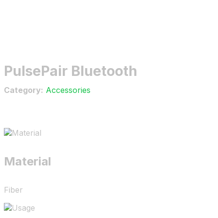
PulsePair Bluetooth
Category:
Accessories
14.00
$
-
25.00
$
Material
Fiber