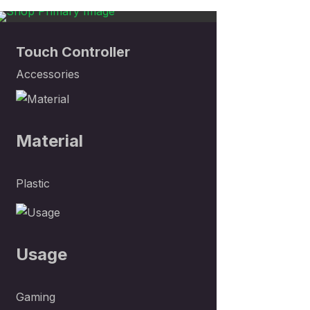
Sold
Sold
Sold
Out
Touch Controller
Out
Out
Accessories
Material
Plastic
Usage
Gaming