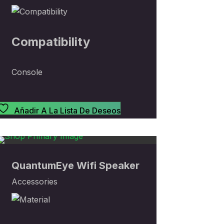
Compatibility
Console
Añadir A La Lista De Deseos
Sold
Sold
Sold
Out
QuantumEye Wifi Speaker
Out
Out
Accessories