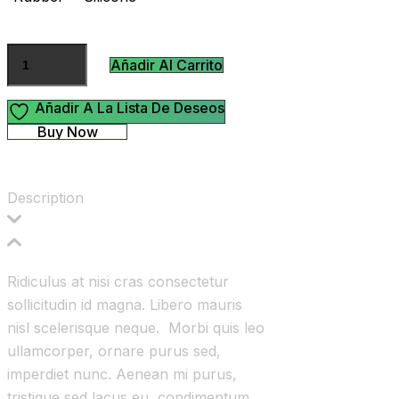
Añadir Al Carrito
Añadir A La Lista De Deseos
Buy Now
Description
Ridiculus at nisi cras consectetur
sollicitudin id magna. Libero mauris
nisl scelerisque neque. Morbi quis leo
ullamcorper, ornare purus sed,
imperdiet nunc. Aenean mi purus,
tristique sed lacus eu, condimentum