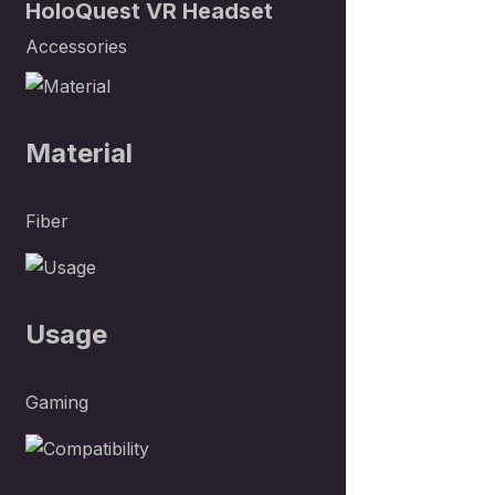
Out
HoloQuest VR Headset
Out
Out
Accessories
Material
Fiber
Usage
Gaming