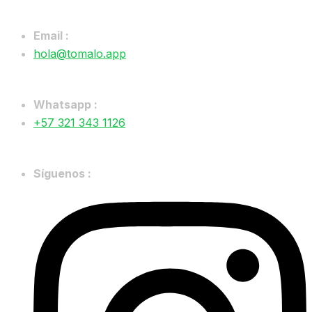
Email :
hola@tomalo.app
Whatsapp :
+57 321 343 1126
Síguenos :