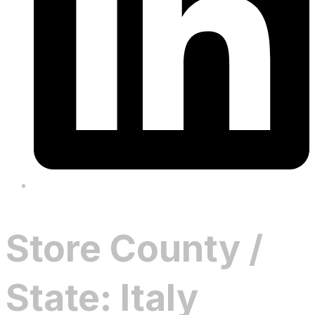
Store County /
State:
Italy